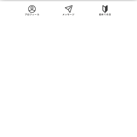
2021年02月（1）
プロフィール
メッセージ
初めての方
インターンシップを探す
長期インターン求人
人気職種から探す
短期インターン求人
タグから探す
オープンカンパニー
エリアから探す
フルリモート求人
未経験歓迎求人
サポート
よくある質問
初めての方へ
LINEでオンライン相談
インターンって実際どうなの？
未経験歓迎求人