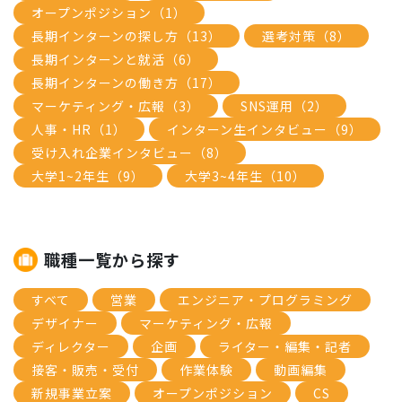
オープンポジション（1）
長期インターンの探し方（13）
選考対策（8）
長期インターンと就活（6）
長期インターンの働き方（17）
マーケティング・広報（3）
SNS運用（2）
人事・HR（1）
インターン生インタビュー（9）
受け入れ企業インタビュー（8）
大学1~2年生（9）
大学3~4年生（10）
職種一覧から探す
すべて
営業
エンジニア・プログラミング
デザイナー
マーケティング・広報
ディレクター
企画
ライター・編集・記者
接客・販売・受付
作業体験
動画編集
新規事業立案
オープンポジション
CS