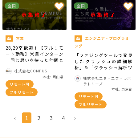
全国
全国
募集終了
募集終了
営業
エンジニア・プログラミ
ング
28,29卒歓迎！【フルリモ
ート勤務】営業インターン
「ファジングツールで発見
｜同じ思いを持った仲間と
したクラッシュの詳細解
地方格差に向き合いません
析」＆「クラッシュ解析ツ
株式会社COMPUS
か？
ールの検証」に挑戦！
本社: 岡山県
株式会社エヌ・エフ・ラボ
ラトリーズ
リモート可
本社: 東京都
フルリモート
リモート可
フルリモート
‹
1
2
3
4
›