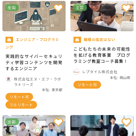
全国
全国
エンジニア・プログラミ
職種の指定はない
ング
こどもたちの未来の可能性
を拡げる教育事業 プログ
実践的なサイバーセキュリ
ラミング教室コーチ募集！
ティ学習コンテンツを開発
するエンジニア
レプタイル株式会社
本社: 岡山県
株式会社エヌ・エフ・ラボ
ラトリーズ
リモート可
本社: 東京都
リモート可
フルリモート
全国