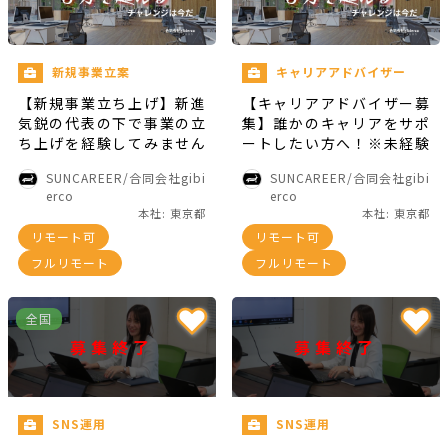
新規事業立案
キャリアアドバイザー
【新規事業立ち上げ】新進
【キャリアアドバイザー募
気鋭の代表の下で事業の立
集】誰かのキャリアをサポ
ち上げを経験してみません
ートしたい方へ！※未経験
か？
歓迎
SUNCAREER/合同会社gibi
SUNCAREER/合同会社gibi
erco
erco
本社: 東京都
本社: 東京都
リモート可
リモート可
フルリモート
フルリモート
全国
募集終了
募集終了
SNS運用
SNS運用