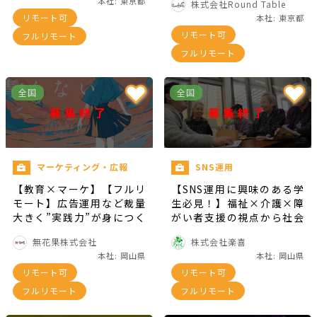
本社: 東京都
株式会社Round Table
リモート可
本社: 東京都
リモート可
フルリモート
フルリモート
全国
全国
募集終了
募集終了
マーケティング・広報
SNS運用
【教育×マーケ】【フルリ
【SNS運用に興味のある学
モート】広告運用など裁量
生必見！】福祉×介護×障
大きく”実践力”が身につく
がい者支援の視点から社会
インターン！
貢献をしてみませんか
無花果株式会社
株式会社楽喜
本社: 岡山県
本社: 岡山県
リモート可
リモート可
フルリモート
フルリモート