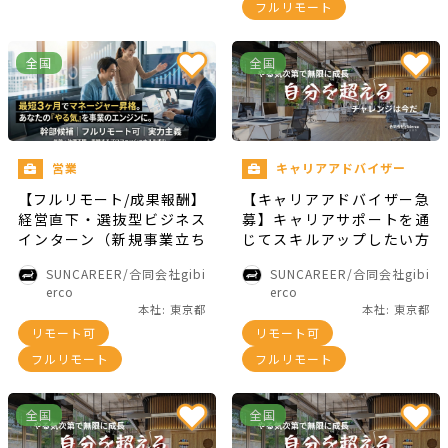
フルリモート
全国
全国
営業
キャリアアドバイザー
【フルリモート/成果報酬】
【キャリアアドバイザー急
経営直下・選抜型ビジネス
募】キャリアサポートを通
インターン（新規事業立ち
じてスキルアップしたい方
上げメンバーへの抜擢実績
へ！※未経験歓迎
SUNCAREER/合同会社gibi
SUNCAREER/合同会社gibi
あり！）
erco
erco
本社: 東京都
本社: 東京都
リモート可
リモート可
フルリモート
フルリモート
全国
全国