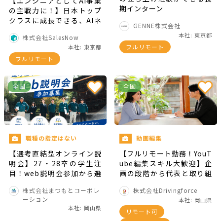
【エンジニアとしてAI事業
期インターン
の主戦力に！】日本トップ
クラスに成長できる、AIネ
GENNE株式会社
イティブ・フルスタックエ
本社: 東京都
株式会社SalesNow
ンジニアインターン〜Clau
フルリモート
本社: 東京都
de Code MAX,Codex-MAX
フルリモート
プラン支給〜
全国
全国
職種の指定はない
動画編集
【選考直結型オンライン説
【フルリモート勤務！YouT
明会】27・28卒の学生注
ube編集スキル大歓迎】企
目！web説明会参加から選
画の段階から代表と取り組
考へ〜参加募集中！早期内
める。YouTubeは撮影、編
株式会社まつもとコーポレ
株式会社Drivingforce
定チャンスも
集のみならず声で動画への
ーション
本社: 岡山県
出演も！
本社: 岡山県
リモート可