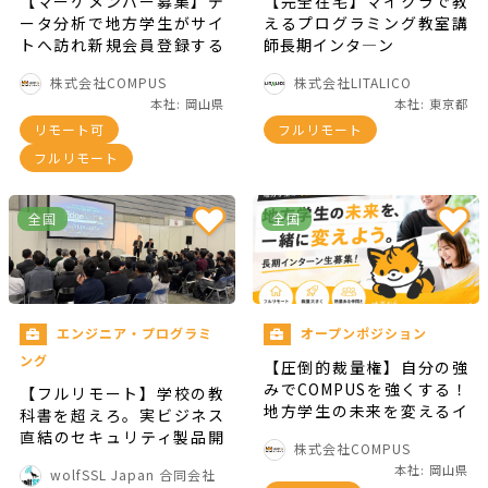
【マーケメンバー募集】デ
【完全在宅】マイクラで教
ータ分析で地方学生がサイ
えるプログラミング教室講
トへ訪れ新規会員登録する
師長期インタ―ン
きっかけとなるメディアへ
株式会社COMPUS
株式会社LITALICO
成長させる！
本社: 岡山県
本社: 東京都
リモート可
フルリモート
フルリモート
全国
全国
エンジニア・プログラミ
オープンポジション
ング
【圧倒的裁量権】自分の強
みでCOMPUSを強くする！
【フルリモート】学校の教
地方学生の未来を変えるイ
科書を超えろ。実ビジネス
ンターン生募集
直結のセキュリティ製品開
株式会社COMPUS
発
本社: 岡山県
wolfSSL Japan 合同会社