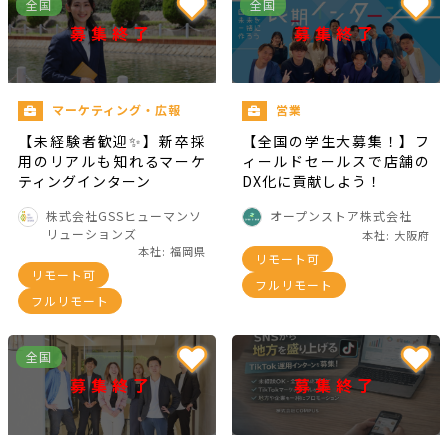
全国
全国
募集終了
募集終了
マーケティング・広報
営業
【未経験者歓迎✨】新卒採
【全国の学生大募集！】フ
用のリアルも知れるマーケ
ィールドセールスで店舗の
ティングインターン
DX化に貢献しよう！
株式会社GSSヒューマンソ
オープンストア株式会社
リューションズ
本社: 大阪府
本社: 福岡県
リモート可
リモート可
フルリモート
フルリモート
全国
募集終了
募集終了