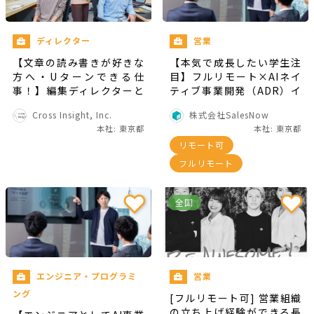
ディレクター
営業
【文章の読み書きが好きな
【本気で成長したい学生注
方へ・Uターンできる仕
目】フルリモート×AIネイ
事！】編集ディレクターと
ティブ事業開発（ADR）イ
して本を作る仕事です
ンターン
Cross Insight, Inc.
株式会社SalesNow
本社: 東京都
本社: 東京都
リモート可
フルリモート
全国
エンジニア・プログラミ
営業
ング
[フルリモート可] 営業組織
の立ち上げ経験ができる長