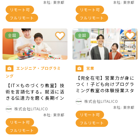
本社: 東京都
本社: 東京都
期インターン
リモート可
リモート可
フルリモート
フルリモート
全国
全国
エンジニア・プログラミ
営業
ング
【完全在宅】営業力が身に
つく！子ども向けプログラ
【IT×ものづくり教室】技
ミング教室の体験授業スタ
術を言語化する。就活に活
ッフ
きる伝達力を磨く長期イン
株式会社LITALICO
ターン
本社: 東京都
株式会社LITALICO
リモート可
本社: 東京都
リモート可
フルリモート
フルリモート