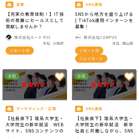
営業
SNS運用
【充実の教育体制！】IT技
SNSから地方を盛り上げる
術の発展にセールスとして
| TikTok運用インターンを
貢献しませんか？
募集！
株式会社ルートゼロ
株式会社COMPUS
本社: 大阪府
本社: 岡山県
リモート可
リモート可
フルリモート
全国
全国
募集終了
募集終了
マーケティング・広報
SNS運用
【社長直下】理系大学生・
【社長直下】理系大学生・
大学院生の新卒就活 WEB
大学院生の新卒就活 新卒
サイト、SNSコンテンツの
社員と共働しながら、SNS
マーケティング！
運用！