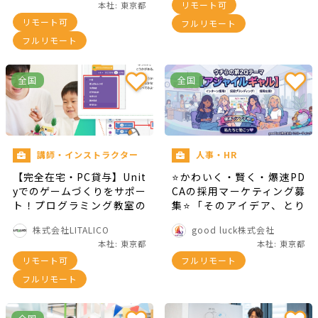
リモート可
本社: 東京都
リモート可
フルリモート
フルリモート
全国
全国
講師・インストラクター
人事・HR
【完全在宅・PC貸与】Unit
⭐かわいく・賢く・爆速PD
yでのゲームづくりをサポー
CAの採用マーケティング募
ト！プログラミング教室の
集⭐「そのアイデア、とり
講師インターン
まやってみよっ！！！ ～ギ
株式会社LITALICO
good luck株式会社
ャルチームで、今日も改善
本社: 東京都
本社: 東京都
中～ 」
リモート可
フルリモート
フルリモート