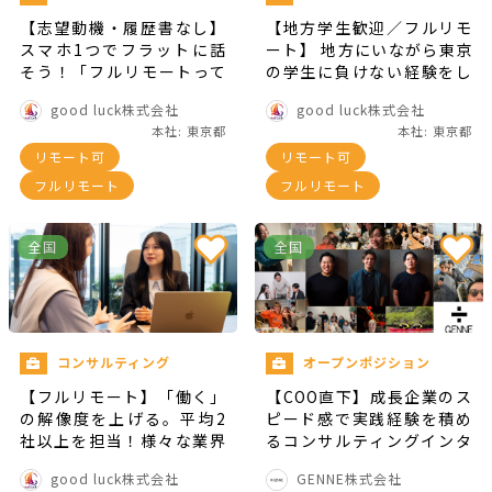
【志望動機・履歴書なし】
【地方学生歓迎／フルリモ
スマホ1つでフラットに話
ート】 地方にいながら東京
そう！「フルリモートって
の学生に負けない経験をし
実際どう？」をのぞき見す
たい｜学生が挑む採用コン
good luck株式会社
good luck株式会社
る、いちばんハードルの低
サルインターン
本社: 東京都
本社: 東京都
い会社説明会 ～私服参加
リモート可
リモート可
OK！就活・インターンの始
め方も人事がコッソリ教え
フルリモート
フルリモート
ます～
全国
全国
コンサルティング
オープンポジション
【フルリモート】「働く」
【COO直下】成長企業のス
の解像度を上げる。平均2
ピード感で実践経験を積め
社以上を担当！様々な業界
るコンサルティングインタ
の経営者と伴走し、自分の
ーン！
good luck株式会社
GENNE株式会社
キャリアの軸を見つける長