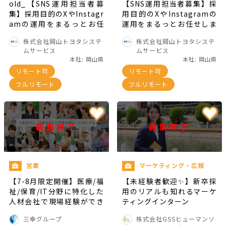
old_【SNS運用担当者募
【SNS運用担当者募集】採
集】採用目的のXやInstagr
用目的のXやInstagramの
amの運用をまるっとお任
運用をまるっとお任せしま
せします！
す！
株式会社岡山トヨタシステ
株式会社岡山トヨタシステ
ムサービス
ムサービス
本社: 岡山県
本社: 岡山県
リモート可
リモート可
フルリモート
フルリモート
募集終了
募集終了
営業
マーケティング・広報
【7-8月限定開催】医療/福
【未経験者歓迎✨】新卒採
祉/保育/IT分野に特化した
用のリアルも知れるマーケ
人材会社で現場経験ができ
ティングインターン
る有給インターンシップ
三幸グループ
株式会社GSSヒューマンソ
（交通費全額支給/週2日～