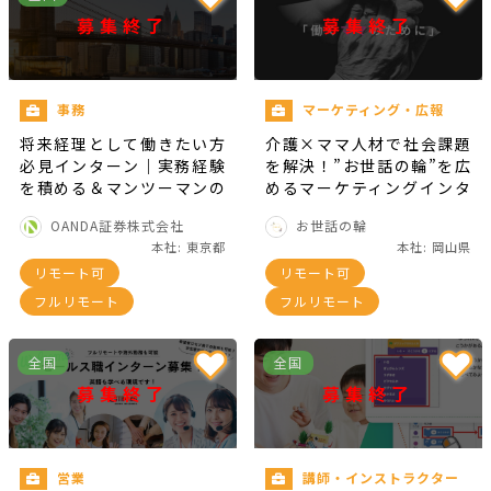
募集終了
募集終了
事務
マーケティング・広報
将来経理として働きたい方
介護×ママ人材で社会課題
必見インターン｜実務経験
を解決！”お世話の輪”を広
を積める＆マンツーマンの
めるマーケティングインタ
教育環境！
ーン
OANDA証券株式会社
お世話の輪
本社: 東京都
本社: 岡山県
リモート可
リモート可
フルリモート
フルリモート
全国
全国
募集終了
募集終了
営業
講師・インストラクター