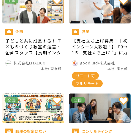
全国
企画
営業
子どもと共に成長する！IT
【支社立ち上げ募集！｜初
×ものづくり教室の運営・
インターン大歓迎！】『0→
企画スタッフ【長期インタ
1の "支社立ち上げ "』に力
ーン】
を貸してください - good l
株式会社LITALICO
good luck株式会社
uck株式会社の長期・有給
本社: 東京都
本社: 東京都
インターンシップ
リモート可
フルリモート
全国
全国
職種の指定はない
コンサルティング