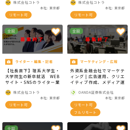
株式会社コトラ
株式会社コトラ
本社: 東京都
本社: 東京都
リモート可
リモート可
全国
全国
募集終了
募集終了
ライター・編集・記者
マーケティング・広報
【社長直下】理系大学生・
外資系金融会社でマーケテ
大学院生の新卒就活 WEB
ィング | 広告運用、クリエ
サイト・SNSのライター業
イティブ作成、メディア運
務！
営、アフェリエイト管理な
株式会社コトラ
OANDA証券株式会社
ど
本社: 東京都
本社: 東京都
リモート可
リモート可
フルリモート
全国