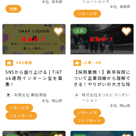
リューションズ
本社: 東京都
1日4時間～OK!）！！※25
本社: 福岡県
短期
卒対象・応募書類提出〆切
リモート可
6月25日
全国
募集終了
募集終了
SNS運用
人事・HR
SNSから盛り上げる | TikT
【採用業務！】新卒採用に
ok運用インターン生を募
ついて企業目線から理解で
集！
きる！やりがいの大きな採
用業務に携わりませんか？
有限会社 藤田酒店
株式会社まつもとコーポレ
ーション
本社: 岡山県
本社: 岡山県
リモート可
リモート可
フルリモート
フルリモート