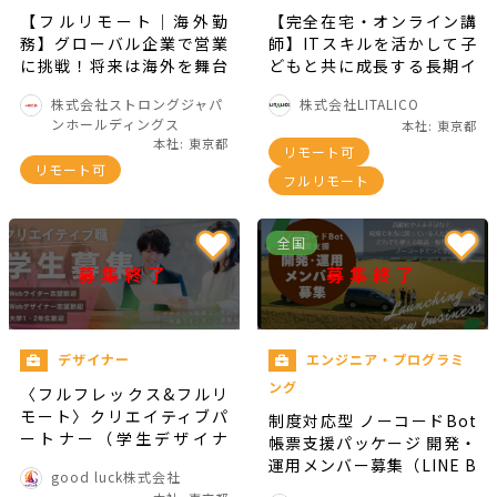
【フルリモート｜海外勤
【完全在宅・オンライン講
務】グローバル企業で営業
師】ITスキルを活かして子
に挑戦！将来は海外を舞台
どもと共に成長する長期イ
に仕事に挑戦
ンタ―ン
株式会社ストロングジャパ
株式会社LITALICO
ンホールディングス
本社: 東京都
本社: 東京都
リモート可
リモート可
フルリモート
全国
募集終了
募集終了
デザイナー
エンジニア・プログラミ
ング
〈フルフレックス&フルリ
モート〉クリエイティブパ
制度対応型 ノーコードBot
ートナー（学生デザイナ
帳票支援パッケージ 開発・
ー） / 事業創りにも関わる
運用メンバー募集（LINE B
good luck株式会社
デザインインターン募集
ot／GAS）