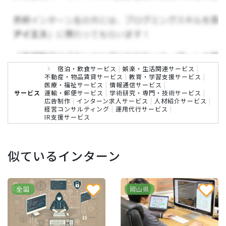
お仕事の内容について
SNS運用担当者として、一緒に働いてくれるイン
宿泊・飲食サービス
|
娯楽・生活関連サービス
|
ターン生を募集しています！
不動産・物品賃貸サービス
|
教育・学習支援サービス
|
医療・福祉サービス
|
情報通信サービス
|
サービス
運輸・郵便サービス
|
学術研究・専門・技術サービス
|
▼具体的な業務内容
広告制作
|
インターン求人サービス
|
人材紹介サービス
|
経営コンサルティング
|
運用代行サービス
|
IR支援サービス
大学院生・理工系学生のための 就活応援サービス
「コトラミ」
のオウンドメディア運営において、S
似ているインターン
NS運用をご担当いただきます。
Webサイトや公式SNS等における文字コン
全国
岡山県
テンツ/動画コンテンツの新規制作、編集、
掲載