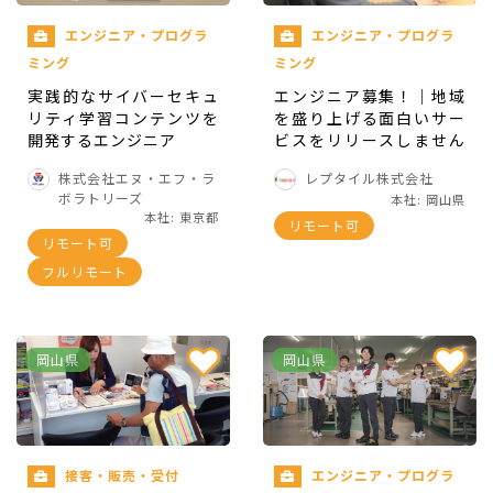
コンテンツ作成におけるリサーチ/取材
エンジニア・プログラ
エンジニア・プログラ
ミング
ミング
▼ステップアップ
実践的なサイバーセキュ
エンジニア募集！｜地域
リティ学習コンテンツを
を盛り上げる面白いサー
最初は就活関連情報やその他様々なコンテンツの
開発するエンジニア
ビスをリリースしません
か？
作成・SNSの運用をお願いしますが、スキルや希
株式会社エヌ・エフ・ラ
レプタイル株式会社
望によって動画の企画立案や撮影・配信にも携わ
ボラトリーズ
本社: 岡山県
本社: 東京都
リモート可
っていただきたいと考えています。
リモート可
フルリモート
▼教育体制
社長直下のチームです！主に新卒チームのメンバ
岡山県
岡山県
ーと一緒に働いていただきます。いつでも相談な
どがしやすいように、フレキシブルに対応してい
きたいと考えています。
接客・販売・受付
エンジニア・プログラ