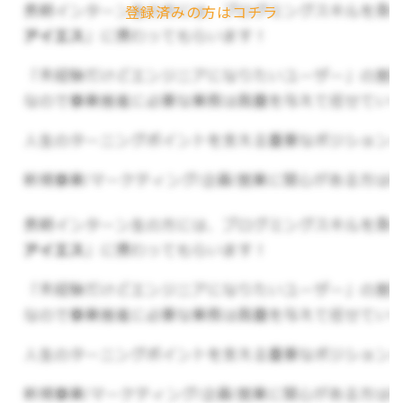
理系新卒学生向けセミナー開催と理系新卒人
登録済みの方はコチラ
材紹介事業
「コトラミ」
仕事の価値観を測るアセスメント事業
その他サイト運営
▼会社の雰囲気
社風はフラットな環境のため、自分の意見や企画
が通りやすい職場です。
人のために働くことにやりがいを感じる方や、チ
ームで働くことが好きな方、結果に繋げることに
こだわりたい方にとって面白い環境だと思いま
す！