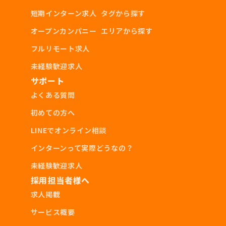
短期インターン求人
タグから探す
基本的なパソコン操作、タイピングスキル
オープンカンパニー
エリアから探す
SNSが好きな方（日常的にTwitter、Instag
フルリモート求人
ram、Tiktokを使用している方）
未経験歓迎求人
サポート
よくある質問
初めての方へ
歓迎スキル
LINEでオンライン相談
Webライティング経験がある方
インターンって実際どうなの？
メディア運用経験のある方
未経験歓迎求人
Youtube等で動画配信経験がある方
採用担当者様へ
求人掲載
サービス概要