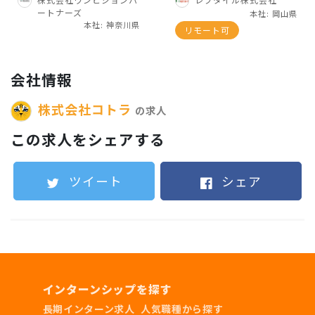
主体性を持って問題を解決できる方
メントまで一気通貫で学
ートナーズ
本社: 岡山県
べる実践的営業インター
本社: 神奈川県
リモート可
ン
会社情報
採用条件
株式会社コトラ
の求人
学部学年不問
この求人をシェアする
1~2年生歓迎！
就活が終わった4年生歓迎
ツイート
シェア
海外大生OK
第二新卒/副業OK
インターンシップを探す
必須スキル
長期インターン求人
人気職種から探す