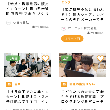
ミング
【雑貨・携帯電話の販売
インターン】岡山県奉還
【商品開発全体に携われ
町商店街でまちづくり
る！】国内シェアナンバ
を！
ー１の専門メーカーでモ
インターンを通して得られる経
心合同会社
ノづくりしてみません
本社: 岡山県
験
オーニット株式会社
か？
本社: 岡山県
リモート可
企業の公式コンテンツの運営経験
SNS運用経験
チームで働き結果を出す経験
北海道
全国
営業
職種の指定はない
こんな方と一緒に働きたい！
【社長直下での営業イン
こどもたちの未来の可能
ターン】札幌オフィス出
性を拡げる教育事業 プ
勤可能な学生注目！イン
ログラミング教室コーチ
『学び』に対する意欲がある方
サイドから商談・マネジ
募集！
株式会社ワンビジョンパ
レプタイル株式会社