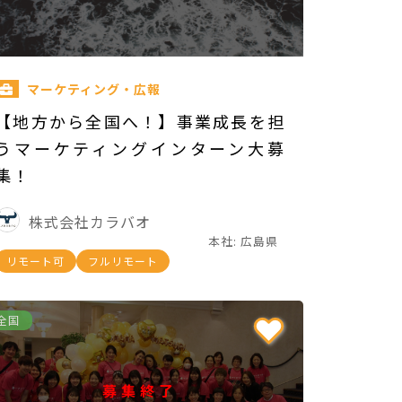
マーケティング・広報
【地方から全国へ！】事業成長を担
うマーケティングインターン大募
集！
株式会社カラバオ
本社: 広島県
リモート可
フルリモート
全国
募集終了