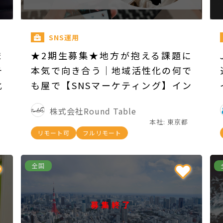
SNS運用
ま
★2期生募集★地方が抱える課題に
チ
本気で向き合う｜地域活性化の何で
化
も屋で【SNSマーケティング】イン
ターン！
株式会社Round Table
本社: 東京都
リモート可
フルリモート
全国
募集終了