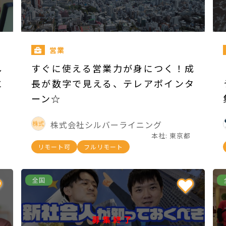
営業
し
すぐに使える営業力が身につく！成
に
長が数字で見える、テレアポインタ
ーン☆
株式会社シルバーライニング
本社: 東京都
リモート可
フルリモート
全国
募集終了