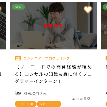
全国
募集終了
エンジニア・プログラミング
タ
【ノーコードでの開発経験が積め
課
る】コンサルの知識も身に付くプロ
グラマーインターン！
株式会社Zen
本社: 広島県
リモート可
フルリモート