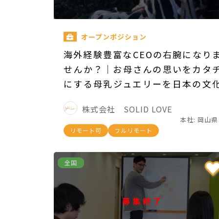
オープンポジション
海外経験豊富なCEOの右腕になり
せんか？｜お母さんの思いをカタ
にする母乳ジュエリーを日本の文
に
株式会社 SOLID LOVE
本社: 岡山県
リモート可
フルリモート
全国
募集終了