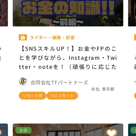
ライター・編集・記者
い
【SNSスキルUP！】お金やFPのこ
企
とを学びながら、Instagram・Twi
tter・noteを！（頑張りに応じた
出来高制）
合同会社TFパートナーズ
本社: 東京都
リモート可
フルリモート
全国