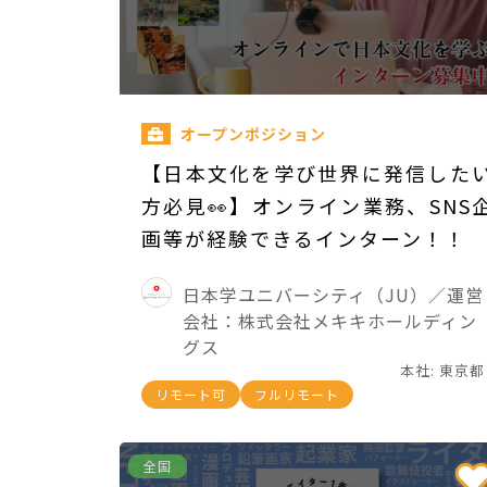
オープンポジション
【日本文化を学び世界に発信した
方必見👀】オンライン業務、SNS
画等が経験できるインターン！！
日本学ユニバーシティ（JU）／運営
会社：株式会社メキキホールディン
グス
本社: 東京都
リモート可
フルリモート
全国