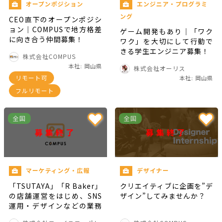
オープンポジション
エンジニア・プログラミ
ング
CEO直下のオープンポジシ
ョン｜COMPUSで地方格差
ゲーム開発もあり｜「ワク
に向き合う仲間募集！
ワク」を大切にして行動で
きる学生エンジニア募集！
株式会社COMPUS
本社: 岡山県
株式会社オーリス
リモート可
本社: 岡山県
フルリモート
全国
全国
募集終了
募集終了
マーケティング・広報
デザイナー
「TSUTAYA」「R Baker」
クリエイティブに企画を”デ
の店舗運営をはじめ、SNS
ザイン”してみませんか？
運用・デザインなどの業務
にチャレンジできる！