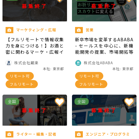
募集終了
募集終了
マーケティング・広報
営業
【フルリモートで情報収集
新卒市場を変革するABABA
力を身につける！】お酒と
- セールスを中心に、新機
密に関わるマーケ・広報イ
能開発の提案、市場開拓等
ンターン！
幅広くチャレンジ
株式会社蔵楽
株式会社ABABA
本社: 東京都
本社: 東京都
リモート可
リモート可
フルリモート
フルリモート
全国
全国
募集終了
募集終了
ライター・編集・記者
エンジニア・プログラミ