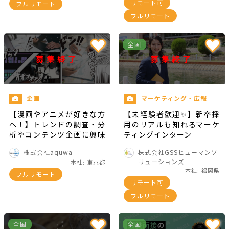
リモート可
フルリモート
フルリモート
全国
募集終了
募集終了
企画
マーケティング・広報
【漫画やアニメが好きな方
【未経験者歓迎✨】新卒採
へ！】トレンドの調査・分
用のリアルも知れるマーケ
析やコンテンツ企画に興味
ティングインターン
はありませんか？
株式会社aquwa
株式会社GSSヒューマンソ
リューションズ
本社: 東京都
本社: 福岡県
フルリモート
リモート可
フルリモート
全国
全国