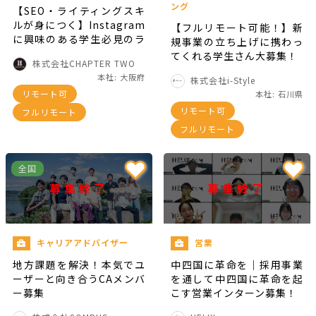
ング
【SEO・ライティングスキ
ルが身につく】Instagram
【フルリモート可能！】新
に興味のある学生必見のラ
規事業の立ち上げに携わっ
イターインターン！
てくれる学生さん大募集！
株式会社CHAPTER TWO
本社: 大阪府
株式会社i-Style
リモート可
本社: 石川県
リモート可
フルリモート
フルリモート
全国
募集終了
募集終了
キャリアアドバイザー
営業
地方課題を解決！本気でユ
中四国に革命を｜採用事業
ーザーと向き合うCAメンバ
を通して中四国に革命を起
ー募集
こす営業インターン募集！