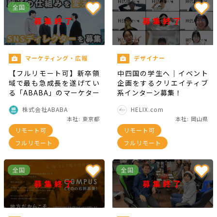
全国
募集終了
募集終了
マーケティング・広報
デザイナー
【フルリモート可】新卒領
中四国の学生へ｜イベント
域で最も急成長を遂げてい
企画をするクリエイティブ
る「ABABA」のマーケター
系インターン募集！
を募集！
株式会社ABABA
HELIX.com
本社: 東京都
本社: 岡山県
リモート可
リモート可
フルリモート
フルリモート
全国
全国
募集終了
募集終了