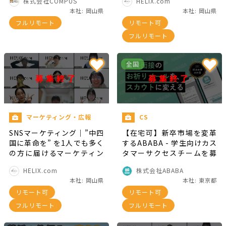
株式会社COMPUS
HELIX.com
本社: 岡山県
本社: 岡山県
フルリモート
リモート可
フルリモート
全国
募集終了
募集終了
マーケティング・広報
CS
SNSマーケティング｜”中四
【在宅可】新卒市場を変革
国に革命を” を1人でも多く
するABABA - 学生向けカス
の方に届けるマーケティン
タマーサクセスチームを募
グ業務
集！
HELIX.com
株式会社ABABA
本社: 岡山県
本社: 東京都
リモート可
リモート可
フルリモート
フルリモート