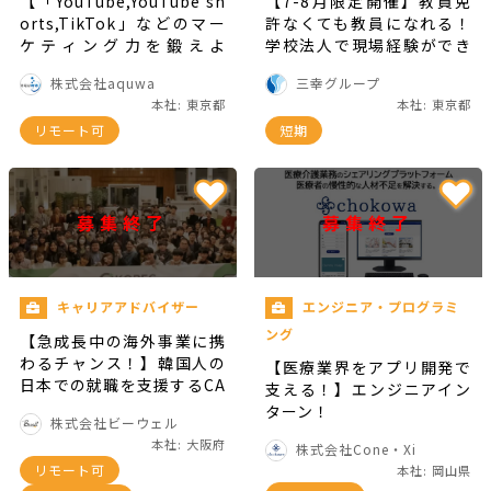
【「YouTube,YouTube sh
【7-8月限定開催】教員免
orts,TikTok」などのマー
許なくても教員になれる！
ケティング力を鍛えよ
学校法人で現場経験ができ
う！】ゲーム好き必見のイ
る有給インターンシップ
株式会社aquwa
三幸グループ
ンターン！
（交通費全額支給/週2日～
本社: 東京都
本社: 東京都
1日4時間～OK!）！！※25
リモート可
短期
卒対象・応募書類提出〆切
6月25日（全国：札幌・仙
台・首都圏・名古屋・大
阪・神戸・広島・博多・沖
募集終了
縄）
募集終了
キャリアアドバイザー
エンジニア・プログラミ
ング
【急成長中の海外事業に携
わるチャンス！】韓国人の
【医療業界をアプリ開発で
日本での就職を支援するCA
支える！】エンジニアイン
募集！
ターン！
株式会社ビーウェル
本社: 大阪府
株式会社Cone・Xi
リモート可
本社: 岡山県