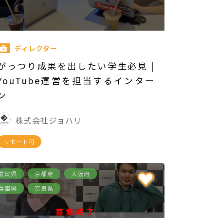
ディレクター
がっつり成果を出したい学生必見 |
YouTube運営を担当するインター
ン
株式会社ジョハリ
リモート可
滋賀県
京都府
大阪府
兵庫県
奈良県
募集終了