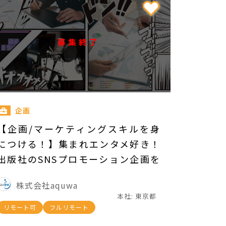
募集終了
企画
【企画/マーケティングスキルを身
につける！】集まれエンタメ好き！
出版社のSNSプロモーション企画を
一緒に考えませんか？
株式会社aquwa
本社: 東京都
リモート可
フルリモート