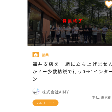
募集終了
営業
福井支店を一緒に立ち上げませ
か？ー少数精鋭で行う0→1インタ
ン
株式会社AIMY
本社: 東京都
フルリモート