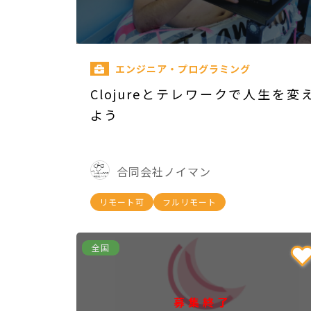
エンジニア・プログラミング
Clojureとテレワークで人生を変
よう
合同会社ノイマン
リモート可
フルリモート
全国
募集終了