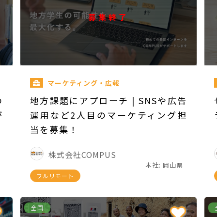
募集終了
マーケティング・広報
の
地方課題にアプローチ | SNSや広告
が
運用など2人目のマーケティング担
当を募集！
株式会社COMPUS
本社: 岡山県
フルリモート
全国