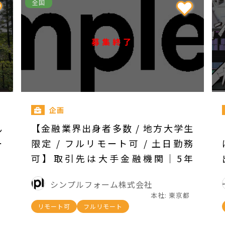
全国
募集終了
企画
ん
【金融業界出身者多数 / 地方大学生
ー
限定 / フルリモート可 / 土日勤務
可】取引先は大手金融機関｜5年
後・10年後の当たり前を作る、プロ
シンプルフォーム株式会社
ダクト企画・開発インターン募集！
本社: 東京都
- シンプルフォーム株式会社の長
リモート可
フルリモート
期・有給インターンシップ