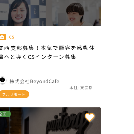
CS
関西支部募集！本気で顧客を感動体
験へと導くCSインターン募集
株式会社BeyondCafe
本社: 東京都
フルリモート
全国