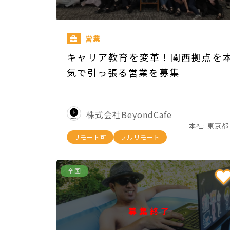
営業
キャリア教育を変革！関西拠点を
気で引っ張る営業を募集
株式会社BeyondCafe
本社: 東京都
リモート可
フルリモート
全国
募集終了