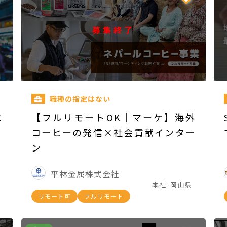
募集終了
職種の指定はない
ニ
【フルリモートOK｜マーケ】海外
コーヒーの発信×社会貢献インター
ン
平林金属株式会社
本社: 岡山県
リモート可
フルリモート