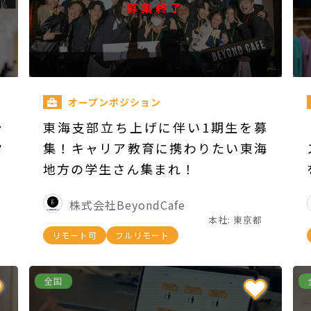
募集終了
オープンポジション
ャ
東海支部立ち上げに伴い1期生を募
タ
集！キャリア教育に携わりたい東海
地方の学生さん集まれ！
株式会社BeyondCafe
本社: 東京都
リモート可
フルリモート
全国