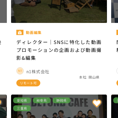
動画編集
決
ディレクター｜SNSに特化した動画
プロモーションの企画および動画撮
影&編集
n1株式会社
本社: 岡山県
リモート可
愛知県
岐阜県
静岡県
三重県