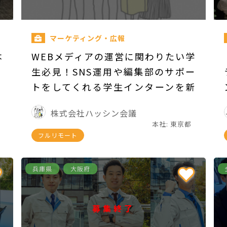
マーケティング・広報
本
WEBメディアの運営に関わりたい学
生必見！SNS運用や編集部のサポー
トをしてくれる学生インターンを新
規募集！
株式会社ハッシン会議
本社: 東京都
フルリモート
兵庫県
大阪府
募集終了