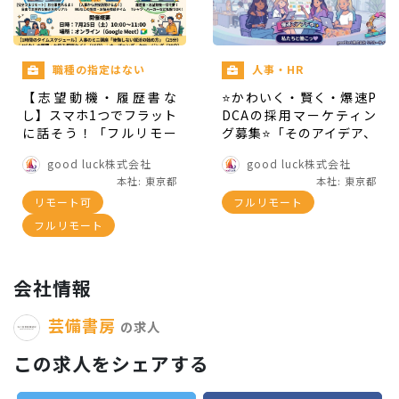
「あなたに会いたいから来店した」
と言ってもら
職種の指定はない
人事・HR
えるような、ファンができる方と一緒に働きたい
です。
【志望動機・履歴書な
⭐かわいく・賢く・爆速P
し】スマホ1つでフラット
DCAの採用マーケティン
に話そう！「フルリモー
グ募集⭐「そのアイデア、
起業、個人事業経営者、コミュニティデザイナ
トって実際どう？」をの
とりまやってみよ
good luck株式会社
good luck株式会社
ぞき見する、いちばんハ
っ！！！ ～ギャルチーム
ー、マーケターとしてのスキルアップをしなが
本社: 東京都
本社: 東京都
ードルの低い会社説明
で、今日も改善中～ 」
ら、一緒にお金を稼ぎ、社会貢献をしていくこと
リモート可
フルリモート
会 ～私服参加OK！就
活・インターンの始め方
に興味のある方に向いていると思います！
フルリモート
も人事がコッソリ教えま
す～
▼下記に当てはまる方
会社情報
芸備書房
将来起業したい方
の求人
本屋・古本屋・喫茶店をやりたい方
この求人をシェアする
個人事業主になりたい方