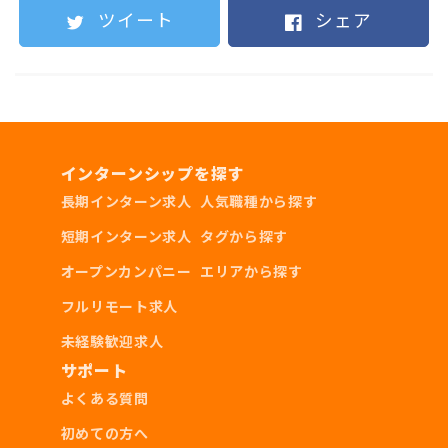
経営の実体験をしたい方
ツイート
シェア
地域やコミュニティを盛り上げたい方
イベントやビジネスで世の中に主張したい方
インターンシップを探す
採用条件
長期インターン求人
人気職種から探す
短期インターン求人
タグから探す
学部学年不問
オープンカンパニー
エリアから探す
当店に出勤できる方
フルリモート求人
未経験歓迎求人
サポート
よくある質問
必須スキル
初めての方へ