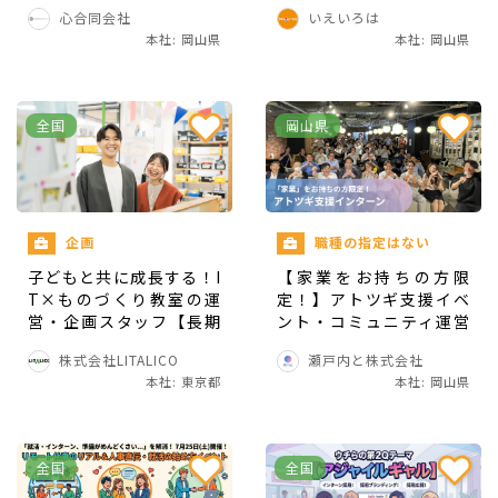
盛り上げませんか？
集！
最初は一緒に勤務しながら基礎的なところをお伝
心合同会社
いえいろは
本社: 岡山県
本社: 岡山県
えしますが、その先はある程度お任せしていきた
いと考えています。
全国
岡山県
得られる経験・スキル
企画
職種の指定はない
子どもと共に成長する！I
【家業をお持ちの方限
経営の知識を身につけるなど、
アルバイトでは得
T×ものづくり教室の運
定！】アトツギ支援イベ
られないような経験
を積んでいただけると思いま
営・企画スタッフ【長期
ント・コミュニティ運営
インターン】
メンバー募集【長期イン
す。
株式会社LITALICO
瀬戸内と株式会社
ターン】
本社: 東京都
本社: 岡山県
全国
全国
こんな方と一緒に働きたい！