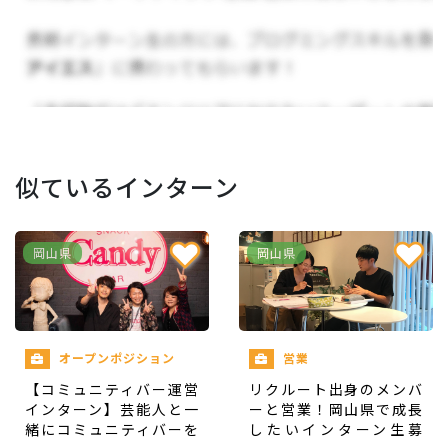
店舗販売（書店+喫茶店）における業務
棚づくり
イベント企画
SNSの運用
興味関心に合わせて業務の幅を広げていきたいと
考えています。大きな投資が必要になる場合は要相
似ているインターン
談ですが、それ以外のことはなんでもお任せしま
す！
岡山県
岡山県
お店のリソースを使って、様々な施策を実行して、
お店をよりよくしていくプロジェクトチームだと
認識してください！
オープンポジション
営業
【コミュニティバー運営
リクルート出身のメンバ
▼教育体制
インターン】芸能人と一
ーと営業！岡山県で成長
緒にコミュニティバーを
したいインターン生募