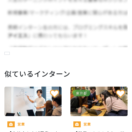
現在は社員30名ほどの組織で、すでに長期インタ
ーン生も多く活躍してくれています！
平均年齢は30歳未満と若く、
仕事に対して熱い思
いを持ってる人が多くいます。その分、仕事へのク
オリティを追い求めている環境があるといえます。
人のことが好きな人が多かったり、メンターが付
いて親身にサポートしてくれるので、安心して入
似ているインターン
っていただきたいなと思っています！
東京都
お仕事の内容について
営業
営業