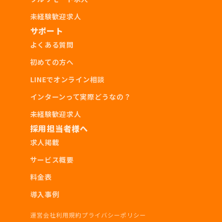
未経験歓迎求人
▼教育体制
サポート
よくある質問
研修期間中はメンターによる1on1を定期的に行い
ます。配属後も定期的なMTGの時間を設定してい
初めての方へ
ます。
LINEでオンライン相談
インターンって実際どうなの？
未経験歓迎求人
採用担当者様へ
経験できること・身に付くスキ
求人掲載
ル
サービス概要
料金表
社長直下で働ける
導入事例
インターネット広告の知識
トレンドを読むスピード体感
運営会社
利用規約
プライバシーポリシー