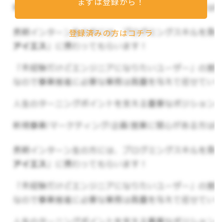
まずは登録から！
みでその市場を伸ばし続けているインターネット
広告
。
登録済みの方はコチラ
例）個人ブログの商品・サービス比較記事に含ま
れる広告、Youtubeの動画・漫画広告、インフル
エンサーがプロモーションしている広告
ASPとは…
インターネット上に広告を出したい企業とメディ
ア運営者（アフィリエイター）を仲介するサービ
ス。アフィリエイト・サービス・プロバイダの
略。
▼会社の雰囲気