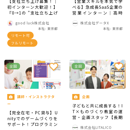
【支社立ち上げ募集！｜
【営業スキルを本気で学
初インターン大歓迎！】
べる】急成長SaaS企業の
総合職として入社し、様々な役割から会社の事業
『0→1の "支社立ち上げ
営業インターン｜高時
を一緒に大きくしていけるインターン生を募集し
"』に力を貸してください
給・成長環境で挑戦しよ
good luck株式会社
株式会社データX
- good luck株式会社の
う
ます！
本社: 東京都
本社: 東京都
長期・有給インターンシ
リモート可
ップ
▼具体的な業務内容
フルリモート
①研修期間
全国
全国
まずは、1~2ヶ月ほどカスタマーサポート/メディ
アリクルーティング業務を基本とした研修を受け
ていただきます！
講師・インストラクタ
企画
ー
子どもと共に成長する！I
顧客であるアフィリエイターさんとのコミュニケ
T×ものづくり教室の運
【完全在宅・PC貸与】U
ーションを取ることからアフィリエイト広告の知
営・企画スタッフ【長期
nityでのゲームづくりを
インターン】
サポート！プログラミン
識をインプットしていただければと思っています。
株式会社LITALICO