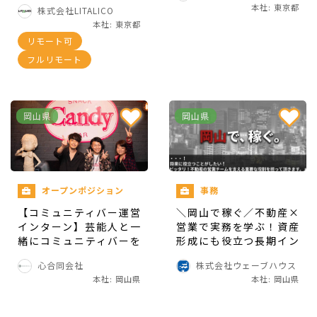
グ教室の講師インターン
本社: 東京都
株式会社LITALICO
本社: 東京都
②配属後
リモート可
フルリモート
営業：
売り上げを意識した広告主営業やメディア営業を
岡山県
岡山県
担っていただきます！
具体的にはリンクエッジに入稿されている広告を
オープンポジション
事務
出稿してくれるメディアを探したり、法人広告主
向けにテレアポをして、新たに広告を入稿をして
【コミュニティバー運営
＼岡山で稼ぐ／不動産×
インターン】芸能人と一
営業で実務を学ぶ！資産
いただく広告主を獲得したりしていくお仕事で
緒にコミュニティバーを
形成にも役立つ長期イン
す。
盛り上げませんか？
ターン
心合同会社
株式会社ウェーブハウス
本社: 岡山県
本社: 岡山県
マーケティング：