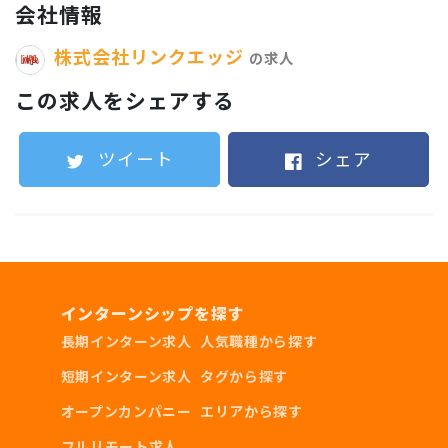
会社情報
アフィリエイターとして効果計測をしながら、メ
ディアの運用を行っていただきます！
株式会社リンクエッジ
の求人
この求人をシェアする
具体的には、
自社で運営するメディアの記事コン
テンツを執筆し、広告としてを各媒体に出稿し、
ツイート
シェア
広告マーケティング運用を行います。
営業サポート：
営業を支える事務的な作業を担っていただきます。
インターンシップを探す
業務改善を追い求め、効率的な組織運営を目指す
長期インターン求人
人気職種から探す
メンバーを募集しています！
短期インターン求人
タグから探す
オープンカンパニー
エリアから探す
フルリモート求人