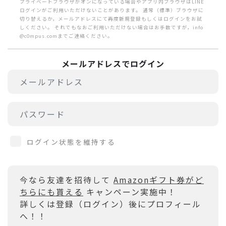
プライベートブラウザがオンになっている場合やアプリ内ブラウザはLINE
ログインがご利用いただけないことがあります。 通常（標準）ブラウザに
切り替えるか，メールアドレスにて再度新規登録もしくはログインをお試
しください。 それでもなおご利用いただけない場合はお手数ですが，info
@c0mpus.comまでご連絡ください。
メールアドレスでログイン
ログイン状態を維持する
今なら友達を招待して
Amazonギフト券がど
ちらにも貰える
キャンペーン実施中！
詳しくは登録（ログイン）後にプロフィール
へ！！