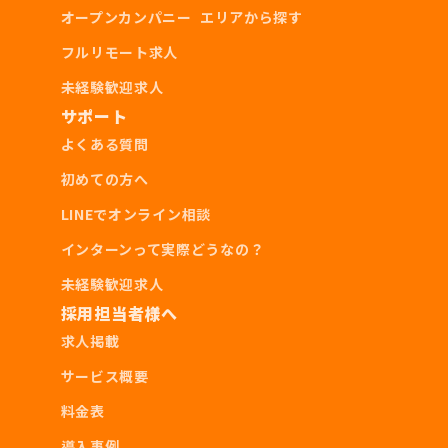
オープンカンパニー
エリアから探す
【合格率2倍以上】に /
フルリモート求人
未経験歓迎求人
自己紹介文が
400文字以下
の場合は
企業さま
サポート
からの返信率が下がる傾向
にあります。
よくある質問
今からでも間に合うのでプロフィール文を
初めての方へ
埋めましょう!
LINEでオンライン相談
インターンって実際どうなの？
未経験歓迎求人
採用担当者様へ
求人掲載
サービス概要
料金表
導入事例