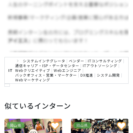
・流行に敏感で新しいことに取り組むのが好きな
方
・SEO知識のある方
・クライアントの目的に合わせたSNS情報発信の
ご提案ができる方
システムインテグレータ
|
ベンダー
|
ITコンサルティング
|
通信キャリア・ISP・データセンター
|
ITアウトソーシング
|
IT
Webクリエイティブ
|
Webエンジニア
|
バックオフィス・営業・マーケター
|
DX推進
|
システム開発
|
・新しいことを始めることが好きな方
Webマーケティング
似ているインターン
インターンのイメージ
岡山県
岡山県