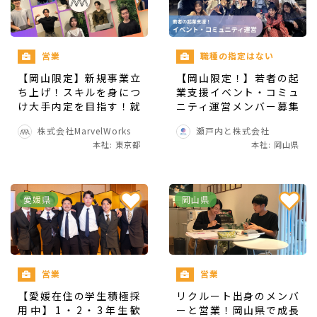
制作部担当者のものとで仕事を行っていただきま
す。
営業
職種の指定はない
仕事内容を担当者よりお伝えし、対応をしていた
【岡山限定】新規事業立
【岡山限定！】若者の起
だきます。直接のコミュニケーション以外に、不
ち上げ！スキルを身につ
業支援イベント・コミュ
明点の確認や会社からの連絡事項について、弊社
け大手内定を目指す！就
ニティ運営メンバー募集
で使用している連絡ツールを使って、密に相互の
活に強いスキルや経験を
【長期インターン】
株式会社MarvelWorks
瀬戸内と株式会社
身につけ圧倒的に成長し
やり取りを行うことができるようにしています。
本社: 東京都
本社: 岡山県
たい人募集
愛媛県
岡山県
職種
SNS運用・マーケティング・広報
営業
営業
【愛媛在住の学生積極採
リクルート出身のメンバ
用中】1・2・3年生歓
ーと営業！岡山県で成長