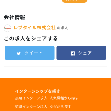
会社情報
シフト・期間について
レプタイル株式会社
の求人
この求人をシェアする
応相談
ツイート
シェア
インターンシップを探す
長期インターン求人
人気職種から探す
短期インターン求人
タグから探す
\ プロフィールを充実させて