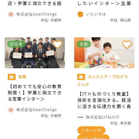
迎！学業と両立できる超
したいインターン生募
実践型営業インターン
集！
株式会社GearChange
いえいろは
報酬形態
本社: 京都府
本社: 岡山県
時給
広島県
全国
営業
エンジニア・プログラ
勤務地
ミング
【初めてでも安心の教育
制度！】学業と両立でき
【IT×ものづくり教室】
岡山県津山田町23（オンライン勤務も可能）
る営業インターン
技術を言語化する。就活
に活きる伝達力を磨く長
株式会社GearChange
期インターン
※オンライン勤務の場合、社内のコミュニケーシ
本社: 京都府
株式会社LITALICO
本社: 東京都
ョンを大切にしているため、定期的に本社勤務が
リモート可
可能な方が理想です。
フルリモート