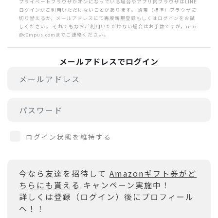
プライベートブラウザがオンになっている場合やアプリ内ブラウザはLINE
ログインがご利用いただけないことがあります。 通常（標準）ブラウザに
切り替えるか，メールアドレスにて再度新規登録もしくはログインをお試
しください。 それでもなおご利用いただけない場合はお手数ですが，info
@c0mpus.comまでご連絡ください。
メールアドレスでログイン
ログイン状態を維持する
今なら友達を招待して
Amazonギフト券がど
ちらにも貰える
キャンペーン実施中！
詳しくは登録（ログイン）後にプロフィール
へ！！