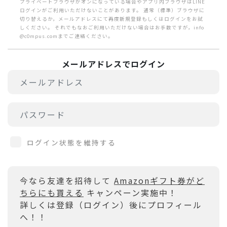
プライベートブラウザがオンになっている場合やアプリ内ブラウザはLINE
ログインがご利用いただけないことがあります。 通常（標準）ブラウザに
切り替えるか，メールアドレスにて再度新規登録もしくはログインをお試
しください。 それでもなおご利用いただけない場合はお手数ですが，info
@c0mpus.comまでご連絡ください。
メールアドレスでログイン
ログイン状態を維持する
今なら友達を招待して
Amazonギフト券がど
ちらにも貰える
キャンペーン実施中！
詳しくは登録（ログイン）後にプロフィール
へ！！