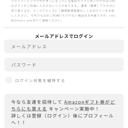
プライベートブラウザがオンになっている場合やアプリ内ブラウザはLINE
ログインがご利用いただけないことがあります。 通常（標準）ブラウザに
切り替えるか，メールアドレスにて再度新規登録もしくはログインをお試
しください。 それでもなおご利用いただけない場合はお手数ですが，info
@c0mpus.comまでご連絡ください。
メールアドレスでログイン
ログイン状態を維持する
今なら友達を招待して
Amazonギフト券がど
ちらにも貰える
キャンペーン実施中！
詳しくは登録（ログイン）後にプロフィール
へ！！