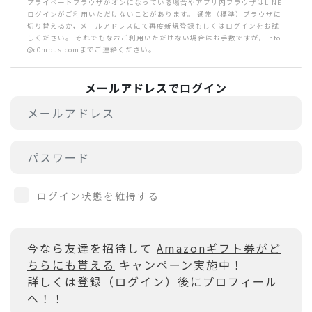
プライベートブラウザがオンになっている場合やアプリ内ブラウザはLINE
ログインがご利用いただけないことがあります。 通常（標準）ブラウザに
切り替えるか，メールアドレスにて再度新規登録もしくはログインをお試
しください。 それでもなおご利用いただけない場合はお手数ですが，info
@c0mpus.comまでご連絡ください。
メールアドレスでログイン
ログイン状態を維持する
今なら友達を招待して
Amazonギフト券がど
ちらにも貰える
キャンペーン実施中！
詳しくは登録（ログイン）後にプロフィール
へ！！