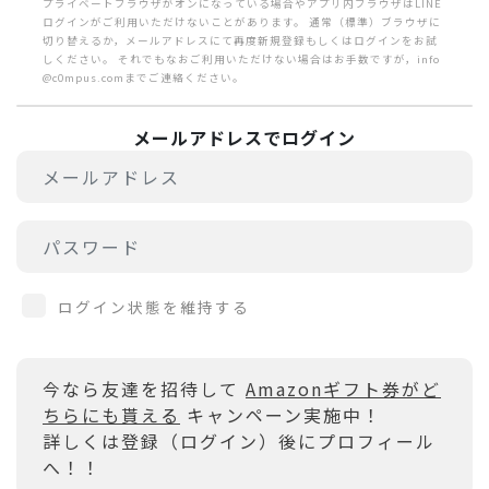
プライベートブラウザがオンになっている場合やアプリ内ブラウザはLINE
ログインがご利用いただけないことがあります。 通常（標準）ブラウザに
切り替えるか，メールアドレスにて再度新規登録もしくはログインをお試
しください。 それでもなおご利用いただけない場合はお手数ですが，info
@c0mpus.comまでご連絡ください。
メールアドレスでログイン
ログイン状態を維持する
今なら友達を招待して
Amazonギフト券がど
ちらにも貰える
キャンペーン実施中！
詳しくは登録（ログイン）後にプロフィール
へ！！