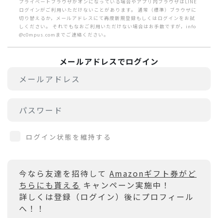
プライベートブラウザがオンになっている場合やアプリ内ブラウザはLINE
ログインがご利用いただけないことがあります。 通常（標準）ブラウザに
切り替えるか，メールアドレスにて再度新規登録もしくはログインをお試
しください。 それでもなおご利用いただけない場合はお手数ですが，info
@c0mpus.comまでご連絡ください。
メールアドレスでログイン
ログイン状態を維持する
今なら友達を招待して
Amazonギフト券がど
ちらにも貰える
キャンペーン実施中！
詳しくは登録（ログイン）後にプロフィール
へ！！