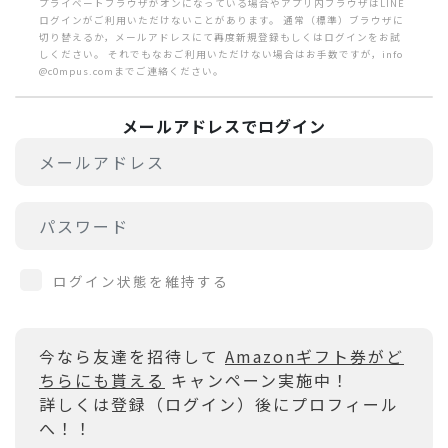
プライベートブラウザがオンになっている場合やアプリ内ブラウザはLINE
ログインがご利用いただけないことがあります。 通常（標準）ブラウザに
切り替えるか，メールアドレスにて再度新規登録もしくはログインをお試
しください。 それでもなおご利用いただけない場合はお手数ですが，info
@c0mpus.comまでご連絡ください。
メールアドレスでログイン
ログイン状態を維持する
今なら友達を招待して
Amazonギフト券がど
ちらにも貰える
キャンペーン実施中！
詳しくは登録（ログイン）後にプロフィール
へ！！