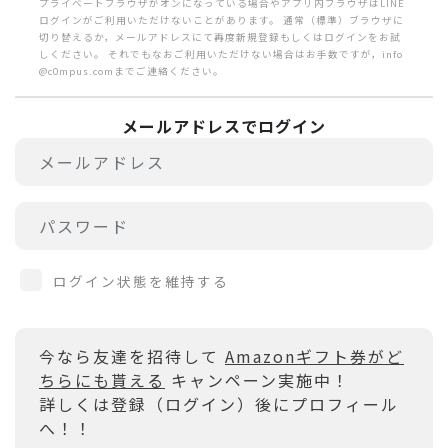
プライベートブラウザがオンになっている場合やアプリ内ブラウザはLINE
ログインがご利用いただけないことがあります。 通常（標準）ブラウザに
切り替えるか，メールアドレスにて再度新規登録もしくはログインをお試
しください。 それでもなおご利用いただけない場合はお手数ですが，info
@c0mpus.comまでご連絡ください。
メールアドレスでログイン
ログイン状態を維持する
今なら友達を招待して
Amazonギフト券がど
ちらにも貰える
キャンペーン実施中！
詳しくは登録（ログイン）後にプロフィール
へ！！