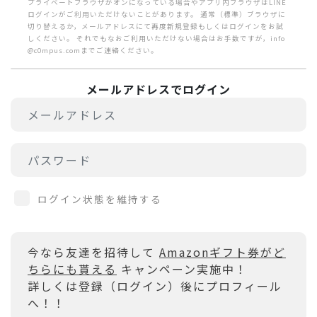
プライベートブラウザがオンになっている場合やアプリ内ブラウザはLINE
ログインがご利用いただけないことがあります。 通常（標準）ブラウザに
切り替えるか，メールアドレスにて再度新規登録もしくはログインをお試
しください。 それでもなおご利用いただけない場合はお手数ですが，info
@c0mpus.comまでご連絡ください。
メールアドレスでログイン
ログイン状態を維持する
今なら友達を招待して
Amazonギフト券がど
ちらにも貰える
キャンペーン実施中！
詳しくは登録（ログイン）後にプロフィール
へ！！