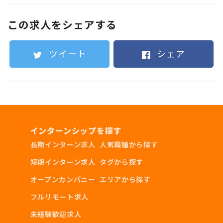
YouTube編集スキル
この求人をシェアする
SNS運用経験
●大学・学部
ツイート
シェア
大学:特になし
学部:特になし
岡山大学や経営学部は特に大歓迎！
インターンシップを探す
長期インターン求人
人気職種から探す
ご興味を持ってくださった方はぜひ面談でご相談
短期インターン求人
タグから探す
ください！
オープンカンパニー
エリアから探す
●学年
フルリモート求人
未経験歓迎求人