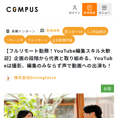
ログイン
新規登録
メニュー
動画編集
長期インターン
週２日～OK
1.2年生歓迎
リモート可
フルリモート
土日勤務可能
【フルリモート勤務！YouTube編集スキル大歓
迎】企画の段階から代表と取り組める。YouTub
eは撮影、編集のみならず声で動画への出演も！
株式会社Drivingforce
全国