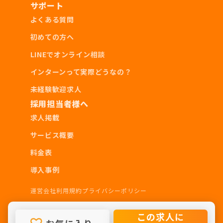
何年生でも可能
サポート
よくある質問
●勤務可能エリア
初めての方へ
LINEでオンライン相談
基本的に
フルリモート勤務
となっております
インターンって実際どうなの？
未経験歓迎求人
勤務条件
採用担当者様へ
求人掲載
フルリモート勤務に対応できる環境が整っている
サービス概要
方
料金表
●最低期間・シフト
導入事例
運営会社
利用規約
プライバシーポリシー
3ヶ月以上
月10時間以上
この求人に