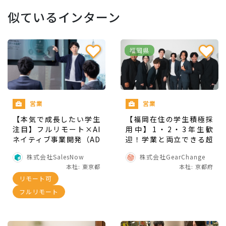
代表と取り組む
から
似ているインターン
自分の意見や考えを伝えられる環境が整って
おり、
社会人としてのコミュニケーションス
福岡県
キル
が鍛えられる
NOT指示待ち！
企画力
が鍛えられる
営業
営業
YouTube動画制作を通して
様々な分野の「リーダ
【本気で成長したい学生
【福岡在住の学生積極採
ー」とたくさん出会う
から
注目】フルリモート×AI
用中】1・2・3年生歓
ネイティブ事業開発（AD
迎！学業と両立できる超
R）インターン
リーダーシップ
に関して机上では得られない
実践型営業インターン
株式会社SalesNow
株式会社GearChange
深い知見を獲得できる
本社: 東京都
本社: 京都府
本当に成果を出せる
チーム作り
について学べ
リモート可
る
フルリモート
そしてもちろんお仕事を通して