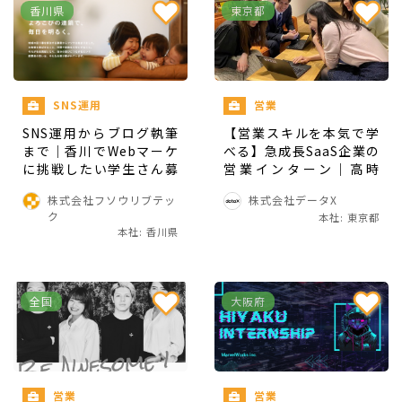
香川県
東京都
YouTube編集スキル
SNS運用スキル
SNS運用
営業
が得られます!
SNS運用からブログ執筆
【営業スキルを本気で学
まで｜香川でWebマーケ
べる】急成長SaaS企業の
に挑戦したい学生さん募
営業インターン｜高時
集！
給・成長環境で挑戦しよ
株式会社フソウリブテッ
株式会社データX
う
ク
本社: 東京都
こんな方と一緒に働きたい！
本社: 香川県
ただSNSを運用するだけではなく、
SNSを活用
全国
大阪府
し、新しいことに挑戦していける人材
を求めてい
ます
SNSに興味がある人
営業
営業