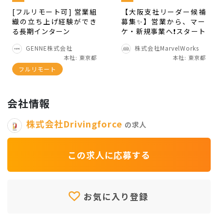
SNSに疑問を持ち解決しようとする人
[フルリモート可] 営業組
【大阪支社リーダー候補
織の立ち上げ経験ができ
募集✨️】営業から、マー
新しい企画を考えられる人
る長期インターン
ケ・新規事業へ❗️スタート
アップで挑戦の幅を広げ
GENNE株式会社
株式会社MarvelWorks
そして一緒にお仕事をするうえで
る超実践型インターンプ
本社: 東京都
本社: 東京都
ログラム「飛躍（HIYAK
フルリモート
U）」の参加メンバー募
何事にも意欲的で明るい人
集❗️土日勤務中心✨️｜研修
制度充実✨️｜評価制度あ
素直な人
り✨️｜インターン生15名
会社情報
きちんと相談できる人（報連相ができる人）
以上在籍✨️
株式会社Drivingforce
の求人
といった人を求めています！
この求人に応募する
採用条件
お気に入り登録
●歓迎スキル