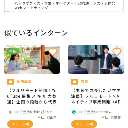
お客様とのチャット対応
バックオフィス・営業・マーケター
|
DX推進
|
システム開発
|
Webマーケティング
週1ミーティング参加、議事録作成
パワポ、スライドなどの資料作成
配信メールの作成
似ているインターン
ウェブページの作成
万が一、授業の関係で稼働時間がコンサルティン
全国
グと合わない場合は下記の業務を依頼することも
あります。
動画編集
営業
求人媒体でのお気に入りやスカウト業務、求
【フルリモート勤務！Yo
【本気で成長したい学生
職者との対応といった採用業務
uTube編集スキル大歓
注目】フルリモート×AI
サイトの更新や事例の作成といったマーケテ
迎】企画の段階から代表
ネイティブ事業開発（AD
ィング業務
と取り組める。YouTube
R）インターン
株式会社Drivingforce
株式会社SalesNow
は撮影、編集のみならず
社内、社外のTwitter運用
本社: 岡山県
本社: 東京都
声で動画への出演も！
その他、社内や事務にまつわる業務
リモート可
リモート可