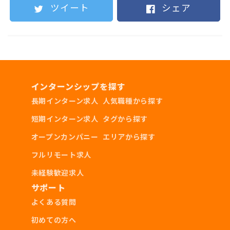
ツイート
シェア
歓迎スキル
インターンシップを探す
SalesForceやHubSpotなどの営業支援ツー
長期インターン求人
人気職種から探す
ル使用経験
短期インターン求人
タグから探す
他社でのインターンシップ経験
オープンカンパニー
エリアから探す
※いままでほとんどのインターン生が初めてのイ
フルリモート求人
ンターンなので、どちらも未経験の学生が多いで
未経験歓迎求人
す！
サポート
よくある質問
初めての方へ