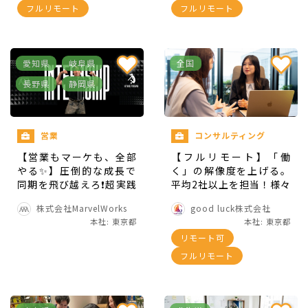
フルリモート
フルリモート
愛知県
岐阜県
全国
インターンを通して得られる経
長野県
静岡県
験
営業
コンサルティング
基本的なビジネススキル
【営業もマーケも、全部
コンサルタントとしての専門スキル
【フルリモート】「働
やる✨️】圧倒的な成長で
く」の解像度を上げる。
デジタルマーケティングの思考法
同期を飛び越えろ❗️超実践
平均2社以上を担当！様々
成長企業のメガベンチャーでのマーケティン
型インターンプログラム
な業界の経営者と伴走
株式会社MarvelWorks
good luck株式会社
「飛躍（HIYAKU）」の
し、自分のキャリアの軸
グ経験
本社: 東京都
本社: 東京都
参加メンバー募集❗️土日勤
を見つける長期インター
リモート可
務中心✨️｜研修制度充実
ン
✨️｜評価制度あり✨️｜イ
フルリモート
ンターン生15名以上在籍
✨️
こんな方と一緒に働きたい！