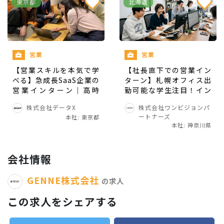
東京都
北海道
要領がいい方
ある程度のビジネススキルがある方
やる気のある方
営業
営業
【営業スキルを本気で学
【社長直下での営業イン
べる】急成長SaaS企業の
ターン】札幌オフィス出
営業インターン｜高時
勤可能な学生注目！イン
給・成長環境で挑戦しよ
サイドから商談・マネジ
株式会社データX
株式会社ワンビジョンパ
う
メントまで一気通貫で学
採用条件
ートナーズ
本社: 東京都
べる実践的営業インター
本社: 神奈川県
ン
1~2年生歓迎！
会社情報
休学生歓迎
学部学年不問
GENNE株式会社
の求人
海外大生OK
この求人をシェアする
第二新卒/副業OK
1年以上働ける方