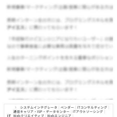
クリニックのシステム設計や処理作業など
コンサ
ルティングを行う長期
インターン生を募集してい
ます！
▼具体的な業務内容
マーケティング活動を自動化し、効率化を図るマ
ーケティングオートメーションや営業活動を効率
化するSFA（営業支援システム）を企業向けに行い
ます。コンサルティング業務を包括的にご担当いた
だきます。
MA（マーケティングオートメーション）運
用代行全般
SFA（営業支援システム）導入及び運用支援
システムインテグレータ
|
ベンダー
|
ITコンサルティング
|
全般
通信キャリア・ISP・データセンター
|
ITアウトソーシング
|
IT
Webクリエイティブ
|
Webエンジニア
|