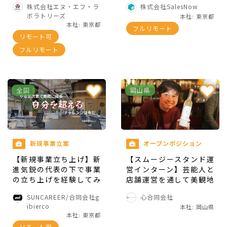
株式会社エヌ・エフ・ラ
株式会社SalesNow
スタックエンジニアイン
とができます。
ボラトリーズ
本社: 東京都
ターン〜Claude Code M
本社: 東京都
フルリモート
AX,Codex-MAXプラン支
リモート可
給〜
フルリモート
求める人物像
全国
岡山県
・明るくて、素直な方
・目標にフルコミットできる方
新規事業立案
オープンポジション
【新規事業立ち上げ】新
【スムージースタンド運
・将来起業/独立を視野に入れている方
進気鋭の代表の下で事業
営インターン】芸能人と
の立ち上げを経験してみ
店舗運営を通して美観地
ませんか？
区を日本1有名な街に！
・周りの学生と差をつけたい方
SUNCAREER/合同会社g
心合同会社
ibierco
本社: 岡山県
本社: 東京都
・自分でPDCAを回しながら主体的に行動できる方
リモート可