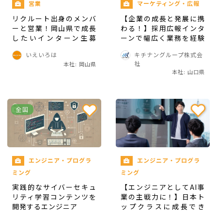
営業
マーケティング・広報
リクルート出身のメンバ
【企業の成長と発展に携
ーと営業！岡山県で成長
わる！】採用広報インタ
したいインターン生募
ーンで幅広く業務を経験
集！
できるチャンス！
【働く環境】
いえいろは
キチナングループ株式会
社
本社: 岡山県
本社: 山口県
Slack、スプレッドシート、Googleドキュメント
を利用して業務を進めます。
全国
上司/社員と距離が近く、業務がつまずいてもその
都度フィードバックが貰える環境になっています。
決してインターン生を放置するようなことはせず
１からサポートしていくので、長期インターン初
エンジニア・プログラ
エンジニア・プログラ
ミング
ミング
めての方でも安心して働くことができます。
実践的なサイバーセキュ
【エンジニアとしてAI事
リティ学習コンテンツを
業の主戦力に！】日本ト
また、社内勉強会も実施しており、WEBコンサル
開発するエンジニア
ップクラスに成長でき
出身者からコンサル業のノウハウを一から学ぶこ
る、AIネイティブ・フル