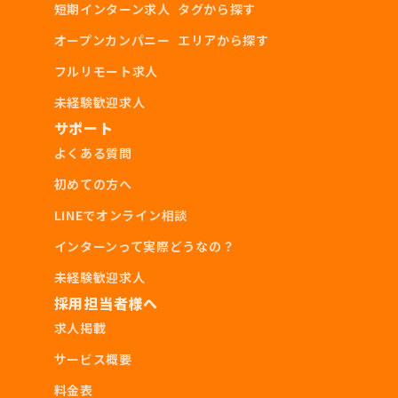
短期インターン求人
タグから探す
▼歓迎要件
オープンカンパニー
エリアから探す
・スポーツで全国大会出場経験がある方
フルリモート求人
未経験歓迎求人
サポート
よくある質問
採用条件
初めての方へ
LINEでオンライン相談
・25卒～23卒、修士1年生
インターンって実際どうなの？
未経験歓迎求人
・週3日オフィス勤務できる方
採用担当者様へ
求人掲載
サービス概要
料金表