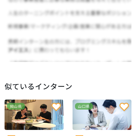
しています。結果が出なければその都度フィード
バックをしていくので、高速PDCAを回して急成長
できる環境となっています。
業務内容
ディレクター/マネージャー
似ているインターン
・メンバーのタスク管理/進捗管理
岡山県
山口県
・営業DMの文章作成
・SNS/ブログの文章作成